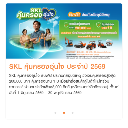
SKL คุ้มครองอุ่นใจ ประจำปี 2569
SKL คุ้มครองอุ่นใจ รับฟรี! ประกันภัยอุบัติเหตุ วงเงินคุ้มครองสูงสุด
200,000 บาท คุ้มครองนาน 1 ปี เมื่อเช่าซื้อสินค้าคูโบต้าใหม่ที่ร่วม
ส
รายการ* จำนวนจำกัดเพียง8,000 สิทธิ์ (หรือจนกว่าสิทธิ์จะครบ) ตั้งแต่
ท
วันที่ 1 มิถุนายน 2569 – 30 พฤศจิกายน 2569
ัน
ก
69