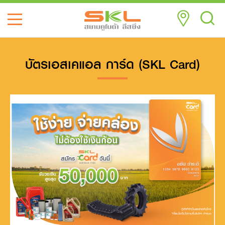
บัตรเอสเคแอล การ์ด (SKL Card)